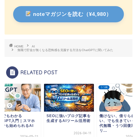
noteマガジンを読む（¥4,980）
HOME
AI
無職で貯金が無くなる恐怖感を克服する方法をChatGPTに聞いてみた
RELATED POST
AI
うつ病
0代でもわかる
SEOに強いブログ記事を
働けない、借りられ
atGPT入門｜スマホ
生成するAIツール活用術
い、でも生きていく。
けでも始められるAI
代無職・うつ回復期
.
リ...
2026-04-11
2026-05-21
2026-0