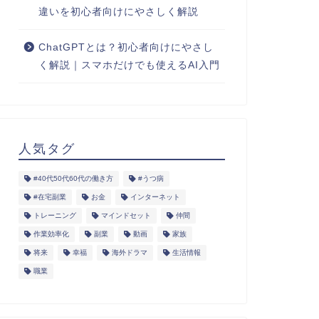
違いを初心者向けにやさしく解説
ChatGPTとは？初心者向けにやさし
く解説｜スマホだけでも使えるAI入門
人気タグ
#40代50代60代の働き方
#うつ病
#在宅副業
お金
インターネット
トレーニング
マインドセット
仲間
作業効率化
副業
動画
家族
将来
幸福
海外ドラマ
生活情報
職業