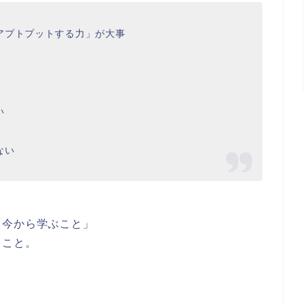
アプトプットする力」が大事
い
ない
「今から学ぶこと」
うこと。